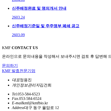
신주배정완료 및 명의개서 안내
26
03.24
신주배정기준일 및 주주명부 폐쇄 공고
26
03.09
KMF
CONTACT US
온라인으로 문의내용을 작성해서 보내주시면 검토 후 답변해 
문의하기
KMF 발효전문기업
대표
정용진
개인정보관리자
김건희
Tel.
053-584-6523
Fax.
053-584-6524
E-mail
kmf@kmfbio.kr
Address
대구 동구 율암로 12